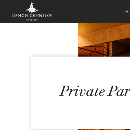
H
Private Par