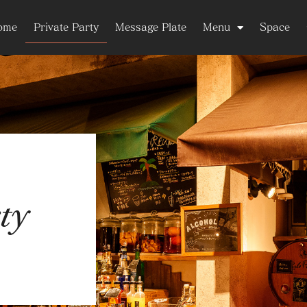
ome
Private Party
Message Plate
Menu
Space
ty